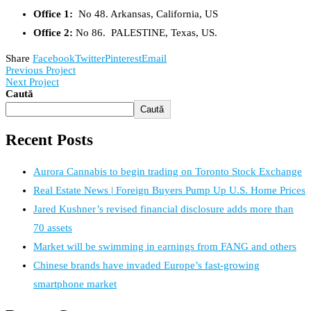
Office 1:
No 48. Arkansas, California, US
Office 2:
No 86. PALESTINE, Texas, US.
Share
Facebook
Twitter
Pinterest
Email
Previous Project
Next Project
Caută
Caută
Recent Posts
Aurora Cannabis to begin trading on Toronto Stock Exchange
Real Estate News | Foreign Buyers Pump Up U.S. Home Prices
Jared Kushner’s revised financial disclosure adds more than
70 assets
Market will be swimming in earnings from FANG and others
Chinese brands have invaded Europe’s fast-growing
smartphone market