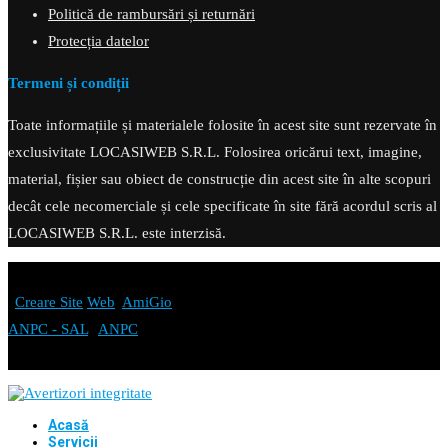
Politică de rambursări și returnări
Protecția datelor
Termeni și condiții
Toate informațiile și materialele folosite în acest site sunt rezervate în
exclusivitate LOCASIWEB S.R.L. Folosirea oricărui text, imagine,
material, fișier sau obiect de construcție din acest site în alte scopuri
decât cele necomerciale și cele specificate în site fără acordul scris al
LOCASIWEB S.R.L. este interzisă.
© Copyright 2024 - avertizoriintegritate.ro. Toate drepturile rezervate
|
Creare Site
Web
:
AmiGio
ANPC - SAL
|
ANPC
Acasă
Servicii