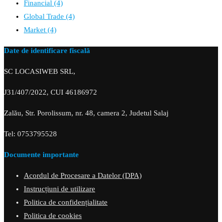
Financial
(4)
Global Trade
(4)
Market
(4)
Date de identificare fiscală
SC LOCASIWEB SRL,
J31/407/2022, CUI 46186972
Zalău, Str. Porolissum, nr. 48, camera 2, Judetul Salaj
Tel: 0753795528
Documente importante
Acordul de Procesare a Datelor (DPA)
Instrucțiuni de utilizare
Politica de confidențialitate
Politica de cookies