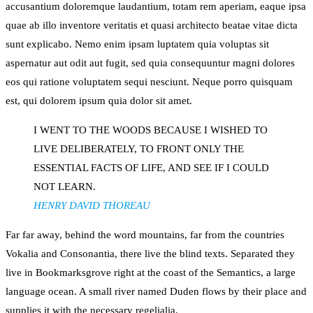
accusantium doloremque laudantium, totam rem aperiam, eaque ipsa
quae ab illo inventore veritatis et quasi architecto beatae vitae dicta
sunt explicabo. Nemo enim ipsam luptatem quia voluptas sit
aspernatur aut odit aut fugit, sed quia consequuntur magni dolores
eos qui ratione voluptatem sequi nesciunt. Neque porro quisquam
est, qui dolorem ipsum quia dolor sit amet.
I WENT TO THE WOODS BECAUSE I WISHED TO
LIVE DELIBERATELY, TO FRONT ONLY THE
ESSENTIAL FACTS OF LIFE, AND SEE IF I COULD
NOT LEARN.
HENRY DAVID THOREAU
Far far away, behind the word mountains, far from the countries
Vokalia and Consonantia, there live the blind texts. Separated they
live in Bookmarksgrove right at the coast of the Semantics, a large
language ocean. A small river named Duden flows by their place and
supplies it with the necessary regelialia.